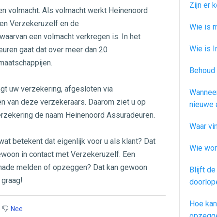
Zijn er
n volmacht. Als volmacht werkt Heinenoord
en Verzekeruzelf en de
Wie is 
waarvan een volmacht verkregen is. In het
Wie is I
uren gaat dat over meer dan 20
aatschappijen.
Behoud 
t uw verzekering, afgesloten via
Wanneer
én van deze verzekeraars. Daarom ziet u op
nieuwe 
erzekering de naam Heinenoord Assuradeuren.
Waar vi
at betekent dat eigenlijk voor u als klant? Dat
Wie wor
 gewoon in contact met Verzekeruzelf. Een
chade melden of opzeggen? Dat kan gewoon
Blijft d
 graag!
doorlop
Hoe kan
Nee
opzegg