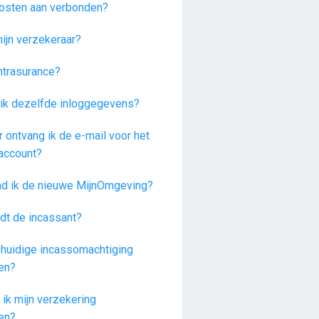
 kosten aan verbonden?
mijn verzekeraar?
ntrasurance?
ik dezelfde inloggegevens?
 ontvang ik de e-mail voor het
account?
nd ik de nieuwe MijnOmgeving?
dt de incassant?
e huidige incassomachtiging
en?
 ik mijn verzekering
en?