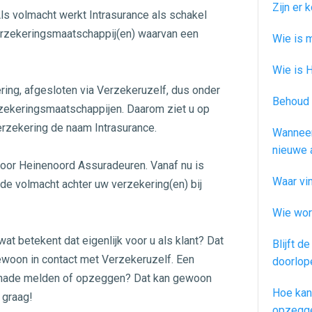
Zijn er
Als volmacht werkt Intrasurance als schakel
erzekeringsmaatschappij(en) waarvan een
Wie is 
Wie is 
ring, afgesloten via Verzekeruzelf, dus onder
Behoud 
rzekeringsmaatschappijen. Daarom ziet u op
erzekering de naam Intrasurance.
Wanneer
nieuwe 
oor Heinenoord Assuradeuren. Vanaf nu is
Waar vi
e volmacht achter uw verzekering(en) bij
Wie wor
at betekent dat eigenlijk voor u als klant? Dat
Blijft d
 gewoon in contact met Verzekeruzelf. Een
doorlop
chade melden of opzeggen? Dat kan gewoon
Hoe kan
 graag!
opzegg