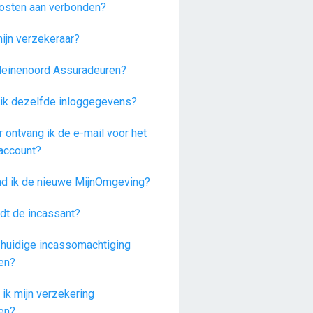
 kosten aan verbonden?
mijn verzekeraar?
Heinenoord Assuradeuren?
ik dezelfde inloggegevens?
 ontvang ik de e-mail voor het
account?
nd ik de nieuwe MijnOmgeving?
dt de incassant?
e huidige incassomachtiging
en?
 ik mijn verzekering
en?