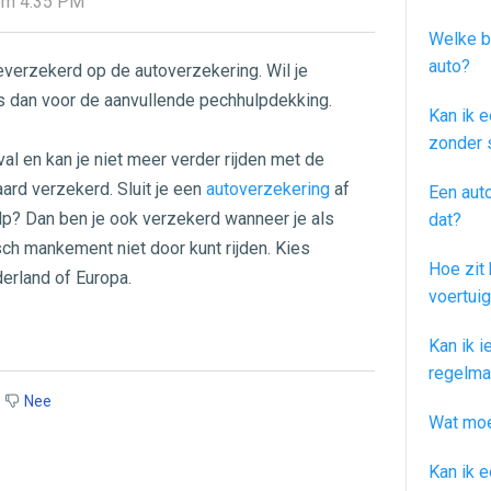
 om 4:35 PM
Welke b
auto?
everzekerd op de autoverzekering. Wil je
 dan voor de aanvullende pechhulpdekking.
Kan ik e
zonder 
al en kan je niet meer verder rijden met de
ard verzekerd. Sluit je een
autoverzekering
af
Een aut
lp? Dan ben je ook verzekerd wanneer je als
dat?
ch mankement niet door kunt rijden. Kies
Hoe zit 
erland of Europa.
voertuig
Kan ik 
regelma
Nee
Wat moet
Kan ik 