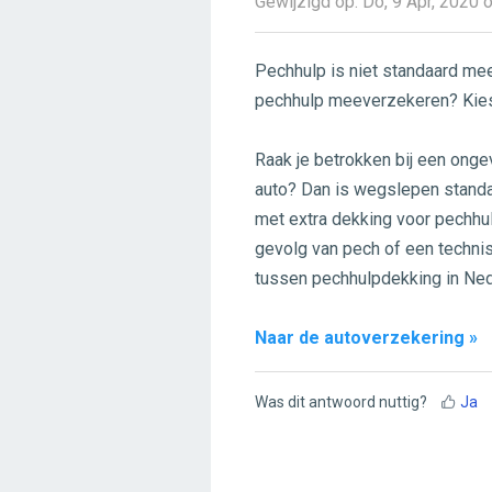
Gewijzigd op: Do, 9 Apr, 2020
Pechhulp is niet standaard me
pechhulp meeverzekeren? Kies
Raak je betrokken bij een ongev
auto? Dan is wegslepen standa
met extra dekking voor pechhu
gevolg van pech of een technis
tussen pechhulpdekking in Ned
Naar de autoverzekering »
Was dit antwoord nuttig?
Ja