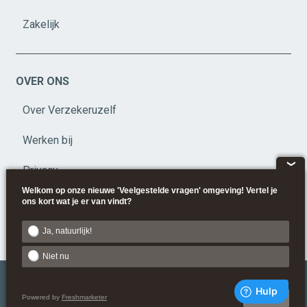
Zakelijk
OVER ONS
Over Verzekeruzelf
Werken bij
❮
Privacy
Welkom op onze nieuwe 'Veelgestelde vragen' omgeving! Vertel je
Disclaimer
ons kort wat je er van vindt?
Beleid
Ja, natuurlijk!
Niet nu
Powered by
Freshmarketer
Next